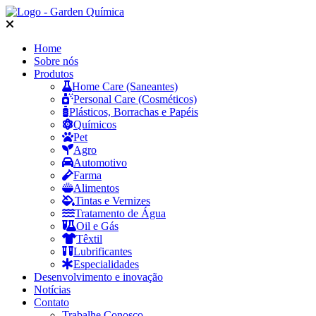
Home
Sobre nós
Produtos
Home Care (Saneantes)
Personal Care (Cosméticos)
Plásticos, Borrachas e Papéis
Químicos
Pet
Agro
Automotivo
Farma
Alimentos
Tintas e Vernizes
Tratamento de Água
Oil e Gás
Têxtil
Lubrificantes
Especialidades
Desenvolvimento e inovação
Notícias
Contato
Trabalhe Conosco